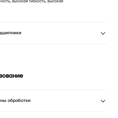
ость, высокая гибкость, высокая
дшипники
зование
ины обработки