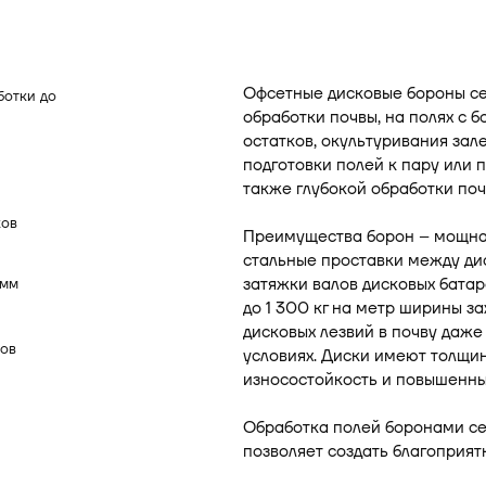
Офсетные дисковые бороны с
ботки до
обработки почвы, на полях с
остатков, окультуривания зал
подготовки полей к пару или п
также глубокой обработки поч
ков
Преимущества борон – мощная
стальные проставки между д
затяжки валов дисковых батар
мм
до 1 300 кг на метр ширины з
дисковых лезвий в почву даже
ов
условиях. Диски имеют толщин
износостойкость и повышенны
Обработка полей боронами се
позволяет создать благоприят