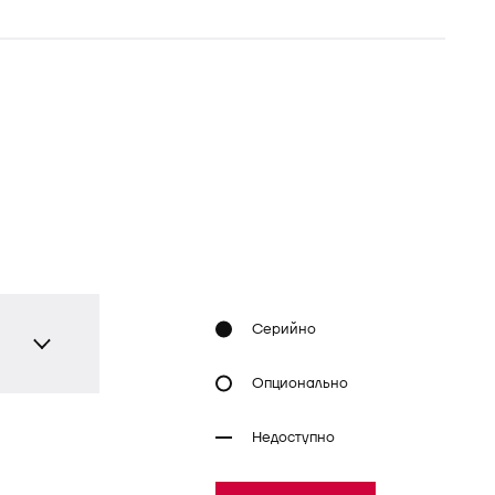
Серийно
Опционально
Недоступно