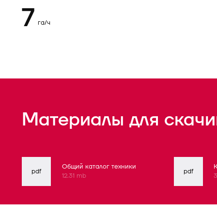
7
га/ч
Материалы для скачи
Общий каталог техники
pdf
pdf
12.31 mb
3