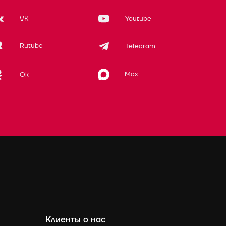
VK
Youtube
Rutube
Telegram
Max
Ok
Клиенты о нас