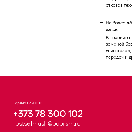
отказов тех
Не более 48
узлов;
В течение п
заменой баз
двигателей,
передач и д
Горячая линия:
+373 78 300 102
rostselmash@oaorsm.ru