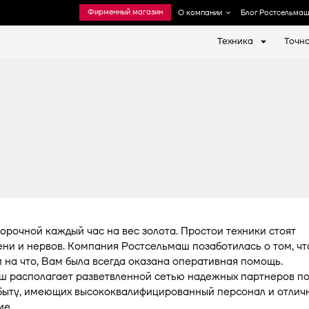
Фирменный магазин
О компании
Блог Ростсельма
Техника
Точн
ов Ростсельмаш
Политика в области качеств
Животноводство
бытий
Медиабанк
Почва
Фирменный магазин
тветственность
орочной каждый час на вес золота. Простои техники стоят
ени и нервов. Компания Ростсельмаш позаботилась о том, чт
 на что, Вам была всегда оказана оперативная помощь.
ш располагает разветвленной сетью надежных партнеров п
сбыту, имеющих высококвалифицированный персонал и отлич
ие.