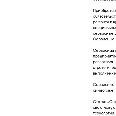
Приобретая
обязательст
ремонту в 
специальны
сервисные ц
Сервисные 
Сервисная с
предприятие
разветвленн
стратегичес
выполнение 
Сервисные 
символике.
Статус «Сер
свою новую 
технологии.