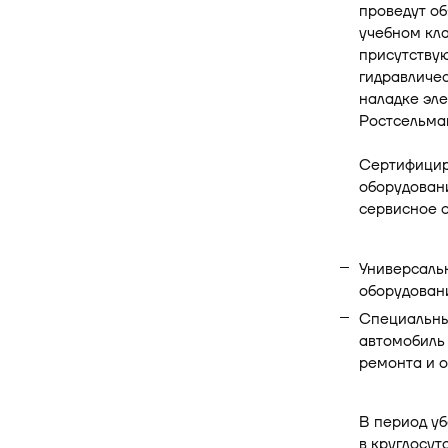
проведут о
учебном кла
присутствую
гидравличес
наладке эл
Ростсельма
Сертифицир
оборудован
сервисное 
Универсаль
оборудован
Специальны
автомобиль
ремонта и о
В период у
в круглосу