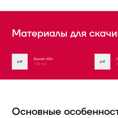
Материалы для скачи
Буклет KSU
pdf
pdf
7.38 mb
1
Основные особеннос