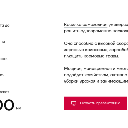
Косилка самоходная
универса
та до
решить одновременно несколь
5
м
Она способна с высокой скоро
зерновые колосовые, зернобоб
плющить кормовые травы.
ость
Мощная, маневренная и мног
подойдет хозяйствам, активн
м/ч
уборки урожая и занимающим
освет
00
Скачать презентацию
мм