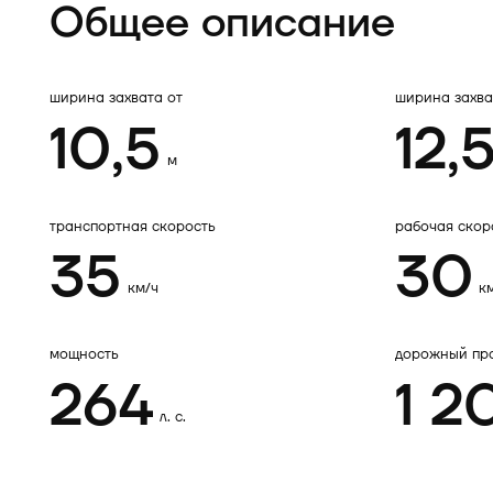
Общее описание
ширина захвата от
ширина захва
10,5
12,
м
транспортная скорость
рабочая скор
35
30
км/ч
к
мощность
дорожный пр
264
1 2
л. с.