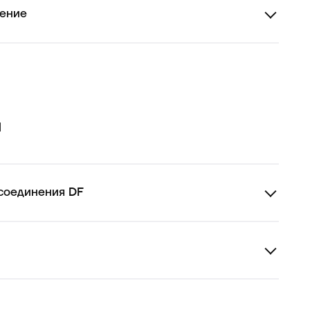
ение
м
соединения DF