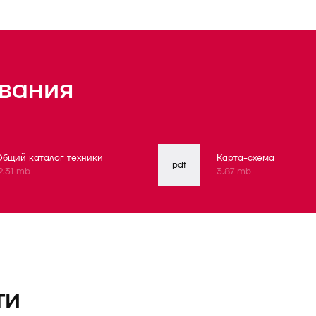
вания
Общий каталог техники
Карта-схема
pdf
2.31 mb
3.87 mb
ти