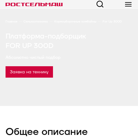
Главная
Сельхозтехника
Кормоуборочные комбайны
For Up 300D
Платформа-подборщик
FOR UP 300D
Абсолютно чистый подбор
Заявка на технику
Общее описание