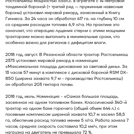
Ростсельмаш мощностью 535л.с. в агрегате с 14-метровой
тандемной бороной (+ третий ряд — пружинные навесные
бороны) установил мировой рекорд, занесенный в Книгу
Гиннеса. За 24 часа он обработал 417 га. на глубину 10 см
со средним расходом топлива 6,9 л/га. На практике это
означает, что операцию лущения стерни с этими мощными
тракторами можно выполнить в минимальные сроки, что
особенно важно для регионов с дефицитом влаги.
2018 год, август. В Рязанской области трактор Ростсельмаш
2375 установил мировой рекорд в номинации
«Максимальная площадь дискования за световой день». За
13 часов 57 минут в комплексе с дисковой бороной RSM DX-
850 (ширина захвата 9,7 м - производства Ростсельмаш)
он обработал 203 гектара почвы.
2018 год, июль. Номинация - «Самая большая площадь,
засеянная на одном топливном баке». Классический 340-й
трактор на одном баке горючего (общий объем 644 л.) с
посевным комплексом шириной захвата 10,7 м засеял 58,5
га, обеспечив расход топлива менее 5 л/га. Работа заняла 7
часов, средняя скорость составила 10,2 км/ч, при этом
нагрузка на двигатель не превышала 72 %.