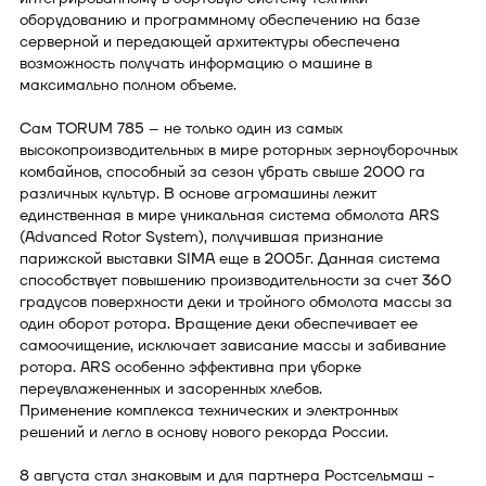
оборудованию и программному обеспечению на базе
серверной и передающей архитектуры обеспечена
возможность получать информацию о машине в
максимально полном объеме.
Сам TORUM 785 – не только один из самых
высокопроизводительных в мире роторных зерноуборочных
комбайнов, способный за сезон убрать свыше 2000 га
различных культур. В основе агромашины лежит
единственная в мире уникальная система обмолота ARS
(Advanced Rotor System), получившая признание
парижской выставки SIMA еще в 2005г. Данная система
способствует повышению производительности за счет 360
градусов поверхности деки и тройного обмолота массы за
один оборот ротора. Вращение деки обеспечивает ее
самоочищение, исключает зависание массы и забивание
ротора. ARS особенно эффективна при уборке
переувлажененных и засоренных хлебов.
Применение комплекса технических и электронных
решений и легло в основу нового рекорда России.
8 августа стал знаковым и для партнера Ростсельмаш -