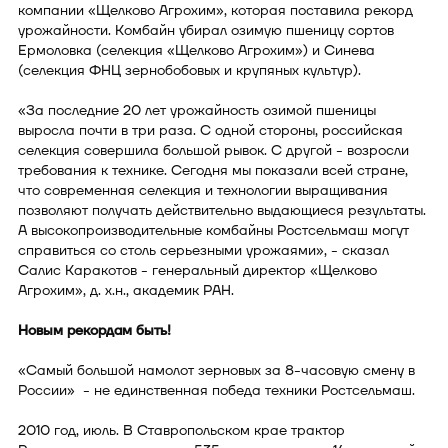
компании «Щелково Агрохим», которая поставила рекорд
урожайности. Комбайн убирал озимую пшеницу сортов
Ермоловка (селекция «Щелково Агрохим») и Синева
(селекция ФНЦ зернобобовых и крупяных культур).
«За последние 20 лет урожайность озимой пшеницы
выросла почти в три раза. С одной стороны, российская
селекция совершила большой рывок. С другой - возросли
требования к технике. Сегодня мы показали всей стране,
что современная селекция и технологии выращивания
позволяют получать действительно выдающиеся результаты.
А высокопроизводительные комбайны Ростсельмаш могут
справиться со столь серьезными урожаями», - сказал
Салис Каракотов - генеральный директор «Щелково
Агрохим», д. х.н., академик РАН.
Новым рекордам быть!
«Самый большой намолот зерновых за 8-часовую смену в
России» - не единственная победа техники Ростсельмаш.
2010 год, июль. В Ставропольском крае трактор