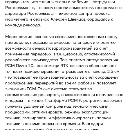
горжусь тем, что эти инженеры и рабочие - сотрудники
Ростсельмаш», - сказал первый заместитель генерального
директора Ростсельмаш – директор центра продаж,
маркетинга и сервиса Алексей Швейцов, обращаясь к
команде рекорда.
Мероприятие полностью выполнило поставленные перед
ним задачи, продемонстрировав потенциал и огромные
возможности сельхозтоваропроизводителей за счет
применения передовых, в т.ч. цифровых, агротехнологий
российского производства. Так, система автоуправления
РСМ Пилот 1.0. при помощи RТК-сигналов обеспечивает
точность позиционирования агромашины в поле до 2,5 см,
что повышает ее производительность за счет сокращения
пропусков или перекрытий во время работы и позволяет
экономить ГСМ. Также система отвечает за
автоматические развороты, опускание жатки в начале гона
и подъем – в конце. Платформа РСМ Агротроник позволяет
получить удаленный контроль над технологическими
процессами, оптимизировать режимы эксплуатации
техники, планировать и эффективно управлять парком
техники в режиме реального времени. Благодаря
интегрированному в бортовую систему техники