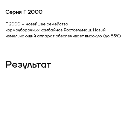
Серия F 2000
F 2000 – новейшее семейство
кормоуборочных комбайнов
Ростсельмаш. Новый
измельчающий аппарат обеспечивает высокую (до 85%)
равномерность длин резки, что повышает поедаемость
корма, а самый короткий тракт в классе позволяет
добиться производительности до 200 т/ч.
Результат
25 сентября 2022 года кормоуборочный комбайн F 2650,
агрегатированный
жаткой MH 750
с шириной захвата 7,5
метров, заготовил за 8-часовую смену 1443 тонны кукурузы
на силос. Так был установлен рекорд
"самая большая
масса убранного силоса одним комбайном за 8-часовую
смену в России".